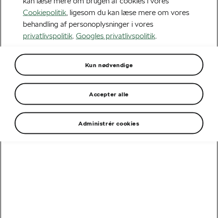
kan læse mere om brugen af cookies i vores
Cookiepolitik
, ligesom du kan læse mere om vores
behandling af personoplysninger i vores
privatlivspolitik
.
Googles privatlivspolitik
.
Udstyrsoversigt
Kun nødvendige
Accepter alle
Der er desværre ingen modeller til rådighed
Administrér cookies
ANSVARSFRASKRIVELSER