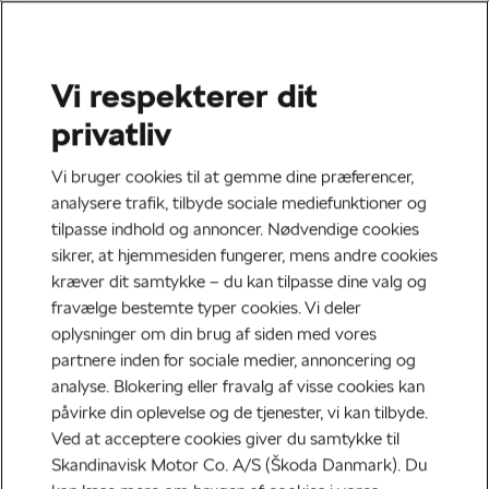
Vi respekterer dit
privatliv
Vi bruger cookies til at gemme dine præferencer,
analysere trafik, tilbyde sociale mediefunktioner og
tilpasse indhold og annoncer. Nødvendige cookies
sikrer, at hjemmesiden fungerer, mens andre cookies
kræver dit samtykke – du kan tilpasse dine valg og
fravælge bestemte typer cookies. Vi deler
oplysninger om din brug af siden med vores
partnere inden for sociale medier, annoncering og
Škoda Kamiq
analyse. Blokering eller fravalg af visse cookies kan
påvirke din oplevelse og de tjenester, vi kan tilbyde.
Tror du, at en Kamiq er forbeholdt folk, der går i
Ved at acceptere cookies giver du samtykke til
skovmandsskjorte, har en hytte i ødemarken og kløver
Skandinavisk Motor Co. A/S (Škoda Danmark). Du
deres brænde selv? Så tager du fejl. En Kamiq er en