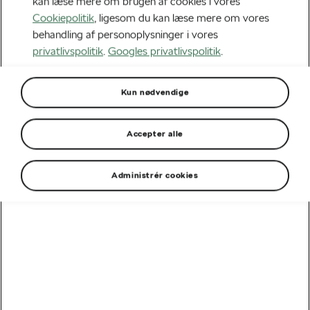
kan læse mere om brugen af cookies i vores
lidt mindre SUV, der både er til business sko og
Cookiepolitik
, ligesom du kan læse mere om vores
gummistøvler. Så hvis du hverken er decideret
behandling af personoplysninger i vores
privatlivspolitik
.
Googles privatlivspolitik
.
bymenneske eller inkarneret naturfreak - men lidt af
begge dele - så er Kamiq måske lige bilen for dig..?
Kun nødvendige
Accepter alle
Administrér cookies
Udstyrsoversigt
Der er desværre ingen modeller til rådighed