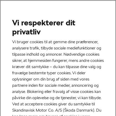
Vi respekterer dit
privatliv
Vi bruger cookies til at gemme dine præferencer,
analysere trafik, tilbyde sociale mediefunktioner og
tilpasse indhold og annoncer. Nødvendige cookies
sikrer, at hjemmesiden fungerer, mens andre cookies
kræver dit samtykke – du kan tilpasse dine valg og
fravælge bestemte typer cookies. Vi deler
oplysninger om din brug af siden med vores
partnere inden for sociale medier, annoncering og
Škoda Fabia
analyse. Blokering eller fravalg af visse cookies kan
påvirke din oplevelse og de tjenester, vi kan tilbyde.
Søger du en bil, der føles større, end den er? Synes du,
Ved at acceptere cookies giver du samtykke til
at ’klassens største bagagerum’ lyder lovende? Gør
Skandinavisk Motor Co. A/S (Škoda Danmark). Du
avancerede sikkerhedssystemer og 5 stjerner fra