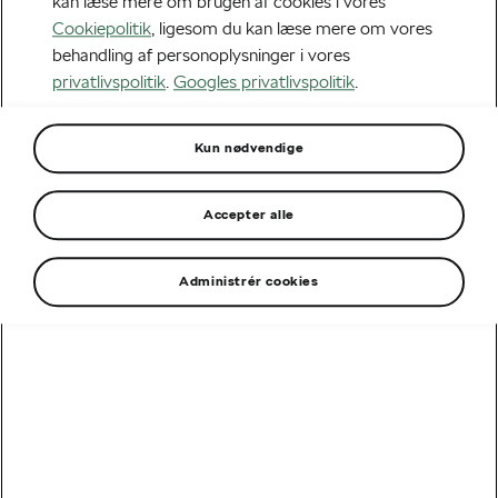
kan læse mere om brugen af cookies i vores
NCAP noget ved din tryghed? Er banebrydende
Cookiepolitik
, ligesom du kan læse mere om vores
behandling af personoplysninger i vores
teknologi noget, du nødigt vil undvære? Og er der
privatlivspolitik
.
Googles privatlivspolitik
.
grænser for, hvor meget bilen skal fylde på dit budget?
Så er Fabia måske en bil for dig.
Kun nødvendige
Accepter alle
Administrér cookies
Udstyrsoversigt
Der er desværre ingen modeller til rådighed