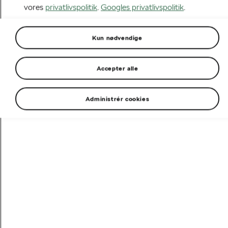
vores
privatlivspolitik
.
Googles privatlivspolitik
.
Kun nødvendige
Accepter alle
Administrér cookies
Škoda Fabia lagerbil til kort
Lagerbil - Škoda Fabia
leveringstid
Med en Škoda Fabia lagerbil til kort leveringstid kan
du hurtigt komme ud på vejene i din nye bil. Uanset
om du har brug for en pålidelig pendlerbil, en praktisk