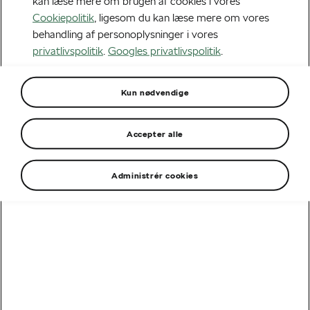
kan læse mere om brugen af cookies i vores
Cookiepolitik
, ligesom du kan læse mere om vores
behandling af personoplysninger i vores
privatlivspolitik
.
Googles privatlivspolitik
.
Kun nødvendige
Accepter alle
Administrér cookies
Bestil privatleasingtilbud på en
ny Škoda
Bliv godt kørende i en ny Škoda. Bestil et tilbud på din
foretrukne model her - så kontakter din lokale